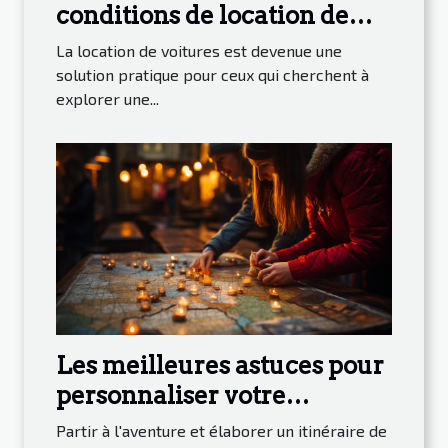
conditions de location de
voitures à des tarifs
La location de voitures est devenue une
compétitifs
solution pratique pour ceux qui cherchent à
explorer une...
Les meilleures astuces pour
personnaliser votre
itinéraire de voyage et
Partir à l'aventure et élaborer un itinéraire de