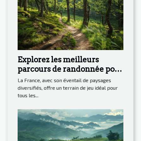
Explorez les meilleurs
parcours de randonnée pour
découvrir la nature en
La France, avec son éventail de paysages
France
diversifiés, offre un terrain de jeu idéal pour
tous les...