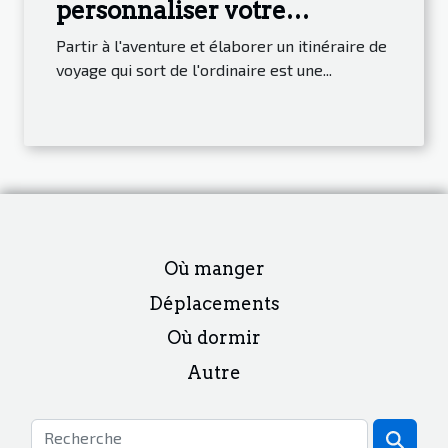
personnaliser votre
itinéraire de voyage et
Partir à l'aventure et élaborer un itinéraire de
découvrir des joyaux cachés
voyage qui sort de l'ordinaire est une...
Où manger
Déplacements
Où dormir
Autre