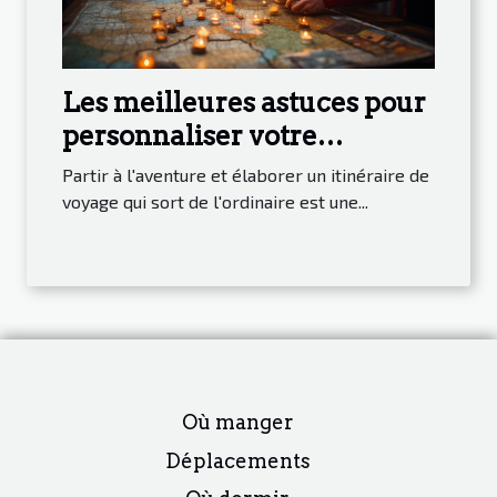
Les meilleures astuces pour
personnaliser votre
itinéraire de voyage et
Partir à l'aventure et élaborer un itinéraire de
découvrir des joyaux cachés
voyage qui sort de l'ordinaire est une...
Où manger
Déplacements