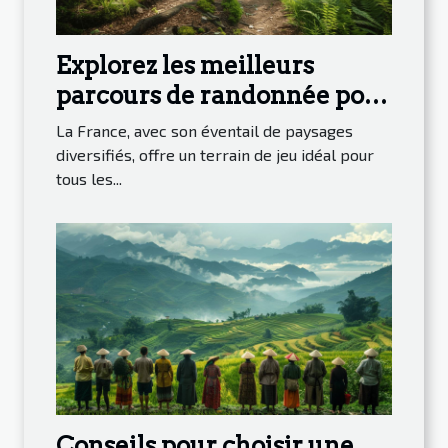
Explorez les meilleurs
parcours de randonnée pour
découvrir la nature en
La France, avec son éventail de paysages
France
diversifiés, offre un terrain de jeu idéal pour
tous les...
Conseils pour choisir une