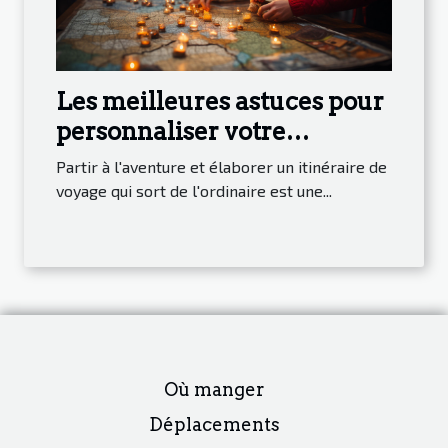
Les meilleures astuces pour
personnaliser votre
itinéraire de voyage et
Partir à l'aventure et élaborer un itinéraire de
découvrir des joyaux cachés
voyage qui sort de l'ordinaire est une...
Où manger
Déplacements